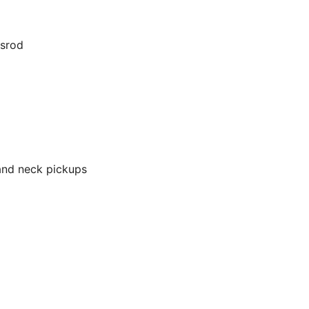
ssrod
 and neck pickups