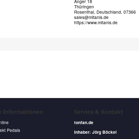
Anger 18
Thüringen
Rosenthal, Deutschland, 07366
sales@mitanis.de
https://www.mitanis.de
e Informationen
Service & Kontakt
nline
tonfan.de
fekt Pedals
Inhaber: Jörg Böckel