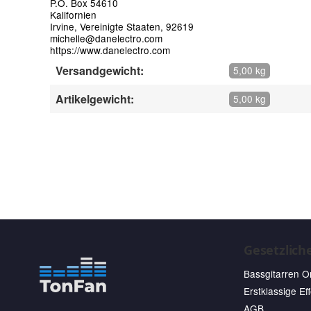
P.O. Box 54610
Kalifornien
Irvine, Vereinigte Staaten, 92619
michelle@danelectro.com
https://www.danelectro.com
Versandgewicht:
5,00 kg
Artikelgewicht:
5,00 kg
Gesetzlich
Bassgitarren O
Erstklassige Ef
AGB