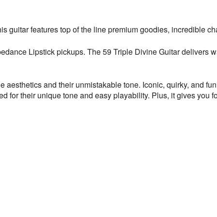
is guitar features top of the line premium goodies, incredible ch
edance Lipstick pickups. The 59 Triple Divine Guitar delivers war
e aesthetics and their unmistakable tone. Iconic, quirky, and fu
vered for their unique tone and easy playability. Plus, it gives you