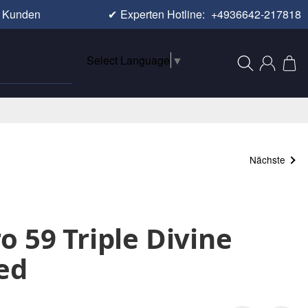
e Kunden
✔
Experten Hotline:
+4936642-217818
Select Language
▼
Nächste
o 59 Triple Divine
Red