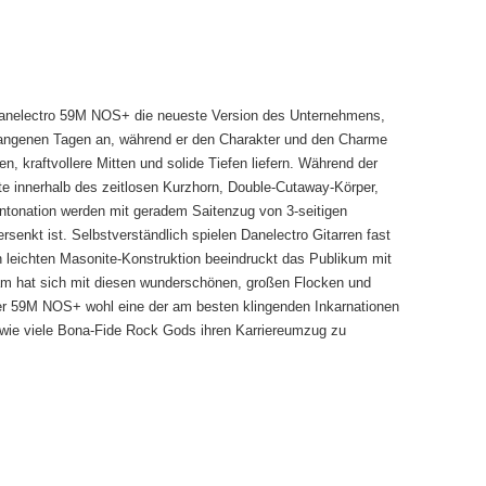
r Danelectro 59M NOS+ die neueste Version des Unternehmens,
gangenen Tagen an, während er den Charakter und den Charme
, kraftvollere Mitten und solide Tiefen liefern. Während der
te innerhalb des zeitlosen Kurzhorn, Double-Cutaway-Körper,
ntonation werden mit geradem Saitenzug von 3-seitigen
rsenkt ist. Selbstverständlich spielen Danelectro Gitarren fast
n leichten Masonite-Konstruktion beeindruckt das Publikum mit
eam hat sich mit diesen wunderschönen, großen Flocken und
der 59M NOS+ wohl eine der am besten klingenden Inkarnationen
u wie viele Bona-Fide Rock Gods ihren Karriereumzug zu