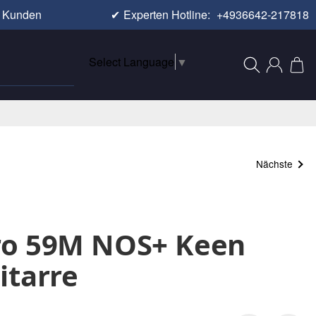
e Kunden
✔
Experten Hotline:
+4936642-217818
Select Language
▼
Nächste
ro 59M NOS+ Keen
itarre