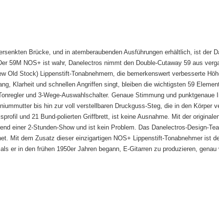
versenkten Brücke, und in atemberaubenden Ausführungen erhältlich, ist de
. Der 59M NOS+ ist wahr, Danelectros nimmt den Double-Cutaway 59 aus ver
New Old Stock) Lippenstift-Tonabnehmern, die bemerkenswert verbesserte Höhen
, Klarheit und schnellen Angriffen singt, bleiben die wichtigsten 59 Elemen
 Tonregler und 3-Wege-Auswahlschalter. Genaue Stimmung und punktgenaue I
iummutter bis hin zur voll verstellbaren Druckguss-Steg, die in den Körper ve
ofil und 21 Bund-polierten Griffbrett, ist keine Ausnahme. Mit der originale
hrend einer 2-Stunden-Show und ist kein Problem. Das Danelectros-Design-T
net. Mit dem Zusatz dieser einzigartigen NOS+ Lippenstift-Tonabnehmer ist 
 als er in den frühen 1950er Jahren begann, E-Gitarren zu produzieren, gena