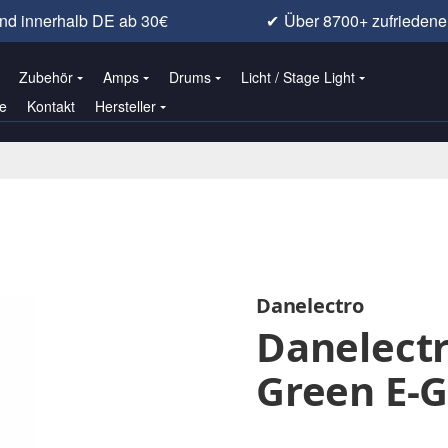
nd innerhalb DE ab 30€
✔
Über 8700+ zufrieden
Zubehör
Amps
Drums
Licht / Stage Light
e
Kontakt
Hersteller
Danelectro
Danelect
Green E-G