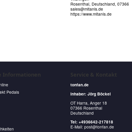
Rosenthal, Deutschland, 07366
sales@mitanis.de
https://www.mitanis.de
e Informationen
Service & Kontakt
nline
tonfan.de
fekt Pedals
Inhaber: Jörg Böckel
OT Harra, Anger 18
07366 Rosenthal
Deutschland
Tel: +4936642-217818
E-Mail:
post@tonfan.de
hkeiten