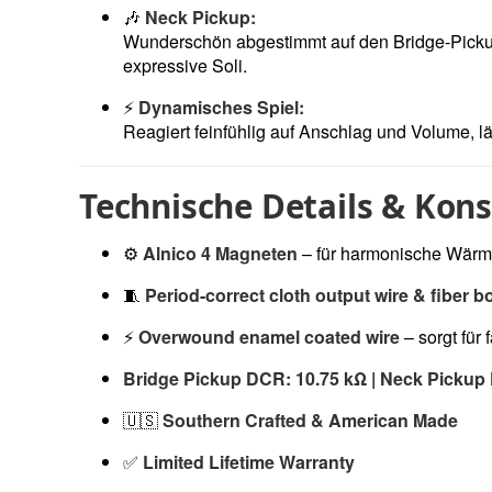
🎶
Neck Pickup:
Wunderschön abgestimmt auf den Bridge-Picku
expressive Soli.
⚡
Dynamisches Spiel:
Reagiert feinfühlig auf Anschlag und Volume, l
Technische Details & Kon
⚙️
Alnico 4 Magneten
– für harmonische Wär
🧵
Period-correct cloth output wire & fiber b
⚡
Overwound enamel coated wire
– sorgt für
Bridge Pickup DCR: 10.75 kΩ | Neck Pickup
🇺🇸
Southern Crafted & American Made
✅
Limited Lifetime Warranty