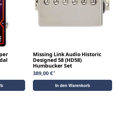
per
Missing Link Audio Historic
dal
Designed 58 (HD58)
Humbucker Set
389,00 €
*
rb
In den Warenkorb