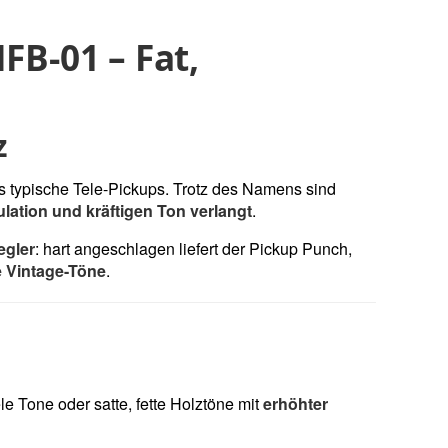
FB-01 – Fat,
z
s typische Tele-Pickups. Trotz des Namens sind
ulation und kräftigen Ton verlangt
.
egler
: hart angeschlagen liefert der Pickup Punch,
e Vintage-Töne
.
ele Tone oder satte, fette Holztöne mit
erhöhter