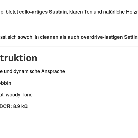
p, bietet
cello-artiges Sustain
, klaren Ton und natürliche Holz
ässt sich sowohl in
cleanen als auch overdrive-lastigen Setti
struktion
me und dynamische Ansprache
obbin
 fat, woody Tone
 DCR: 8.9 kΩ