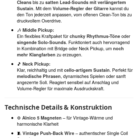
bis zu
Cleans
satten Lead-Sounds mit verlängertem
. Mit dem
kannst du
Sustain
Volume-Regler der Gitarre
den Ton jederzeit anpassen, vom offenen Clean-Ton bis zu
druckvollem Overdrive.
🎶
Middle Pickup:
Ein flexibles Kraftpaket für
oder
chunky Rhythmus-Töne
. Funktioniert auch hervorragend
singende Solo-Sounds
in Kombination mit Bridge oder Neck Pickup, um
noch
zu erzeugen.
mehr Klangfarben
🎵
Neck Pickup:
Klar, reichhaltig und mit
. Perfekt für
cello-artigem Sustain
, dynamisches Spielen oder sanft
melodische Phrasen
angezerrte Soli. Reagiert sensibel auf Anschlag und
Volume-Regler für maximale Ausdruckskraft.
Technische Details & Konstruktion
⚙️
– für Vintage-Wärme und
Alnico 5 Magneten
harmonische Klarheit
🧵
– authentischer Single Coil
Vintage Push-Back Wire