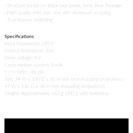
· Structure based on black face pedal, Sonic Blue Twanger
· High quality mini size case with aluminum scraping
· True Bypass Switching
Specifications
Input impedance: 280 K
Output impedance: 25K
Drive voltage: 9 V
Consumption current: 3 mA
S / N ratio: -86 dB
Size: 39 W x 100 D x 31 H mm (not including projections)
47 W x 100 D x 48 H mm (including projections)
Weight: Approximately 160 g (200 g with batteries)