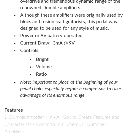
overdrive and tremendous dynamic range of the
renowned Dumble amplifiers.
Although these amplifiers were originally used by
blues and fusion lead guitarists, this pedal was
designed to be used for any style of music.
Power or 9V battery operated
Current Draw: 3mA @ 9V
Controls:
Bright
Volume
Ratio
Note: Important to place at the beginning of your
pedal chain, especially before a compressor, to take
advantage of its enormous range.
Features
?· Dumble Amplifier · In · A · Box to Create Features and
Characteristics Common to Numerous "Dumbbell"
Amplifiers